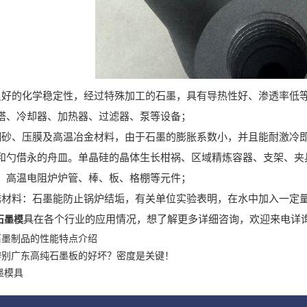
良好的化学稳定性，经过特殊加工的石墨，具有导热性好、渗透率低
塔、冷却器、加热器、过滤器、泵等设备；
翻砂、压膜及高温冶金材料，由于石墨的膨胀系数小，并且能耐激冷
和勺借永的舟皿。单晶硅的晶体生长柑祸、区域精炼容器、支架、夹
，高温电阻炉炉管、棒、板、格棚等元件；
锈材料：石墨能防止锅炉结垢，有关单位实验表明，在水中加入一定
具在各个行业的应用情况，想了解更多详细咨询，欢迎来电详
石墨模
石墨制品的性能特点介绍
辨别广东高纯石墨板的好坏？密度是关键！
墨模具