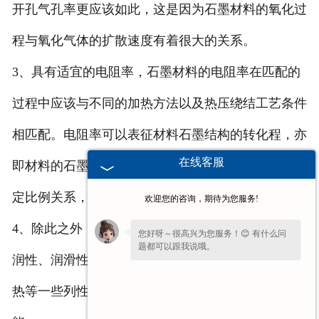
开孔气孔率更应该如此，这是因为石墨材料的氧化过
程与氧化气体的扩散速度有着很大的关系。
3、具有适宜的电阻率，石墨材料的电阻率在匹配的
过程中应该与不同的加热方法以及热压绕结工艺条件
相匹配。电阻率可以表征材料石墨结构的转化程，亦
在线客服
即材料的石墨化程度。材料的电阻率与其热导率成一
定比例关系，电阻率低，热导率高。
欢迎您的咨询，期待为您服务!
4、除此之外，石墨化程度也会影响到石墨模具的浸
您好呀～很高兴为您服务！😊 有什么问
题都可以跟我说哦。
润性、润滑性、强度、热膨胀系数、弹性模量以及比
热等一些列性能，这都会影响到石墨模具的使用性