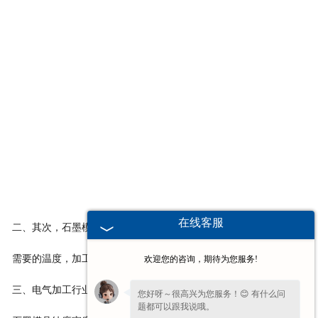
在线客服
二、其次，石墨模具的硬度高，而且导热性好，所以更容易升温到
需要的温度，加工过程更顺利和连续。
欢迎您的咨询，期待为您服务!
三、电气加工行业无论是对材料的精度还是外观都有很高的要求，
您好呀～很高兴为您服务！😊 有什么问
题都可以跟我说哦。