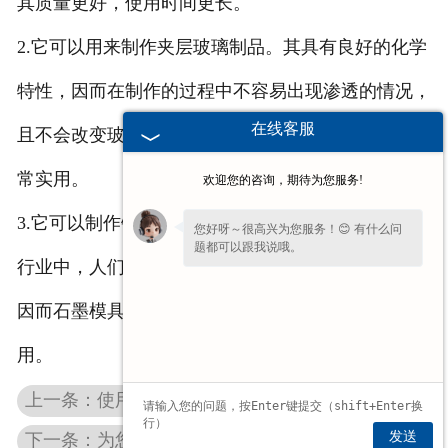
其质量更好，使用时间更长。
2.它可以用来制作夹层玻璃制品。其具有良好的化学
特性，因而在制作的过程中不容易出现渗透的情况，
在线客服
且不会改变玻璃的成分，因而制作的夹层玻璃制品非
常实用。
欢迎您的咨询，期待为您服务!
3.它可以制作铝压铸用模具。该模具可以用在许多的
您好呀～很高兴为您服务！😊 有什么问
题都可以跟我说哦。
行业中，人们通常使用的较多的是汽车行业。
如果您现在不方便电话，您留个
【微信】
因而石墨模具在我们的生活中发挥着非常重要的作
吧，咱们微信上聊！
用。
上一条：使用石墨电极这种广东石墨制品时要注意以下情况
发送
下一条：为您介绍广东高纯石墨板出现裂纹的两点原因