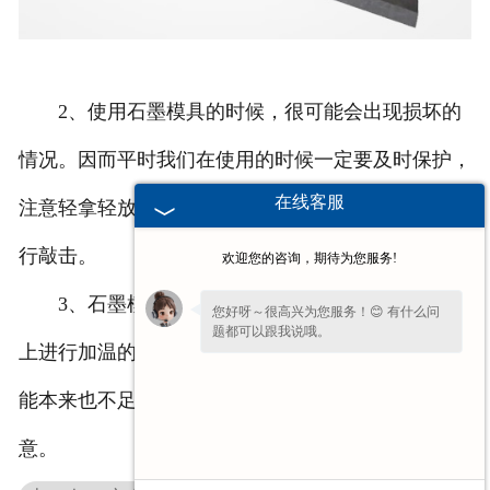
2、使用石墨模具的时候，很可能会出现损坏的
情况。因而平时我们在使用的时候一定要及时保护，
在线客服
注意轻拿轻放，不要大力扔掷，更不要使用棍棒等进
行敲击。
欢迎您的咨询，期待为您服务!
3、石墨模具的使用还要远离火源。如果放在火
您好呀～很高兴为您服务！😊 有什么问
题都可以跟我说哦。
上进行加温的话，会对其造成伤害，而且它的传热性
能本来也不足，烤过之后会出现黑焦，因而需要留
意。