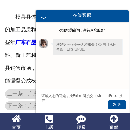
在线客服
模具具体的形状决策着这种商品的形，模具具体
的加工品质和精密度也就决策着这种商品的品质。近
欢迎您的咨询，期待为您服务!
些年
广东石墨模
具制造行业迅速发展趋势，石墨材
您好呀～很高兴为您服务！😊 有什么问
题都可以跟我说哦。
料、新工艺和持续提升模具技术持续冲击着石墨模具
具销售市场，石墨具体以其优异的物理学和化学特性
能慢慢变成模具具生产的优选原材料。
上一条：广东石墨电极相比其他导电材料的优势
发送
下一条：广东石墨制品在有色金属行业中的应用
首页
电话
联系
顶部