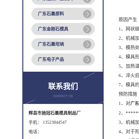
广东石墨原料
原因产生
1、网状碳
广东金刚石模具
2、机械加
广东石墨坩埚
3、模热处
4、模具形状
广东电子产品
5、加热温
6、淬火后石
7、模具的热
联系我们
预防措施
CONTACT US
1、对
广东
2、*****
辉县市驰冠石墨模具制品厂
3、机械加工
手机： 13523844547
4、对于形状
电话：