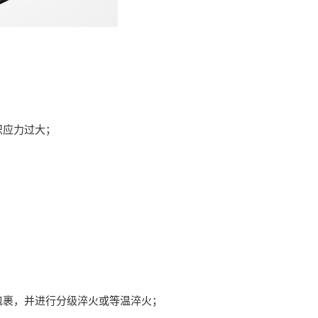
织应力过大；
裹，并进行分级淬火或等温淬火；