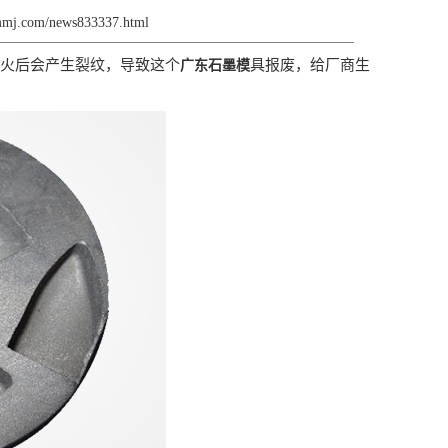
smmj.com/news833337.html
火后会产生裂纹，导致这个
具报废，给厂商生
广东石墨模