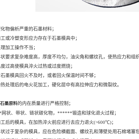
化物偏析严重的石墨材料；
工或冷塑变形应力存在于石墨模具中；
理加工操作不当；
要求复杂难度高，厚度不均匀，油尖角和螺纹孔，使热应力和组
度过高使模具淬火过热或过度燃烧；
墨模具回火不及时，或者回火保温时间不够；
处理后的电火花加工，硬化层中有高拉伸应力和微裂纹。
的内在质量进行严格控制；
石墨原料
*网状、带状、链状碳化物，******锻造和球化退火过程；
后的模具，在加热淬火前应进行去应力退火(>600℃)；
过于复杂的模具，应在危险横截面、螺纹孔和薄壁处用石棉堵塞包