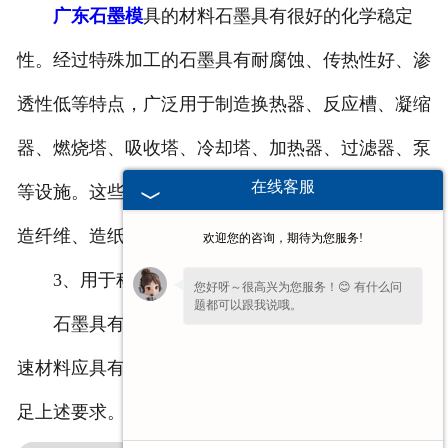
广东石墨模
具的材料石墨具有很好的化学稳定
性。经过特殊加工的石墨具有耐腐蚀、传热性好、渗
透性低等特点，广泛用于制造换热器、反应槽、凝缩
器、燃烧塔、吸收塔、冷却塔、加热器、过滤器、泵
在线客服
等设施。这些设备用于石化、湿冶金、酸碱生产、人
造纤维、造纸等工业部门，可节省大量金属材料。
欢迎您的咨询，期待为您服务!
3、用于科技工业
您好呀～很高兴为您服务！😊 有什么问
题都可以跟我说哦。
石墨具有良好的中子减速性能，在反应堆中的降
速材料应具有高熔点、稳定性和耐腐蚀性，石墨能满
足上述要求。