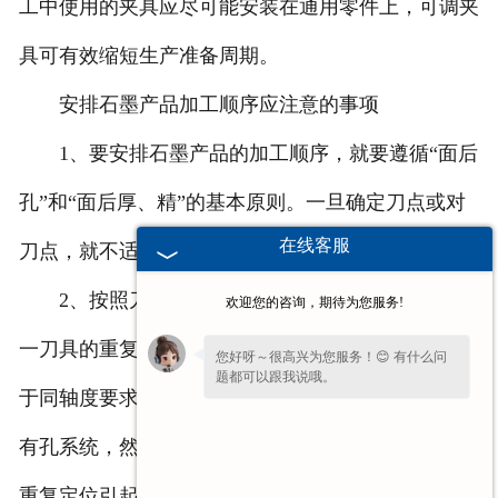
工中使用的夹具应尽可能安装在通用零件上，可调夹
具可有效缩短生产准备周期。
安排石墨产品加工顺序应注意的事项
1、要安排石墨产品的加工顺序，就要遵循“面后
孔”和“面后厚、精”的基本原则。一旦确定刀点或对
在线客服
刀点，就不适合更换。
2、按照刀具集中工艺加工，可以更好地避免同
欢迎您的咨询，期待为您服务!
一刀具的重复使用，降低更换刀具的频率和时间。对
您好呀～很高兴为您服务！😊 有什么问
题都可以跟我说哦。
于同轴度要求较高的孔系统，应在一次定位后加工所
有孔系统，然后在其他孔系统的坐标位置加工，消除
重复定位引起的偏差，提高孔系统的同轴度。