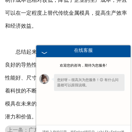
制作成本也相对较低，降低了企业的生产成本，并且
可以在一定程度上替代传统金属模具，提高生产效率
和经济效益。
在线客服
总结起来，石墨模具应用广泛的原因主要包括其
良好的导热性能、优异的耐腐蚀性能、重量轻、加工
欢迎您的咨询，期待为您服务!
性能好、尺寸稳定性高以及制造工艺简单等优点。随
您好呀～很高兴为您服务！😊 有什么问
题都可以跟我说哦。
着科技的不断进步和石墨材料的不断改良，相信石墨
模具在未来的应用领域会更加广泛，并发挥出更大的
潜力和价值。
上一条：广东高纯石墨板、电极石墨板和柔性石墨板的区别