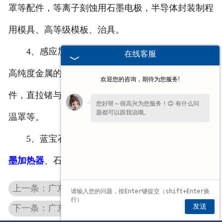
罩等配件，等离子刻蚀用石墨电极，半导体封装制程
用模具、高等级模板、治具。
4、感应加热锗氧化物、区熔半导体材料、熔化
在线客服
高纯度金属的
广东石墨坩埚
、
广东石墨舟皿
及其配
欢迎您的咨询，期待为您服务!
件，直拉锗与化合物单晶的
广东高纯石墨
加热器、保
您好呀～很高兴为您服务！😊 有什么问
题都可以跟我说哦。
温罩等。
5、蓝宝石HEM法生产中使用到的高纯度
广东石
墨加热器
、石墨电极。
上一条：广东地质钻底模
发送
下一条：广东石墨件