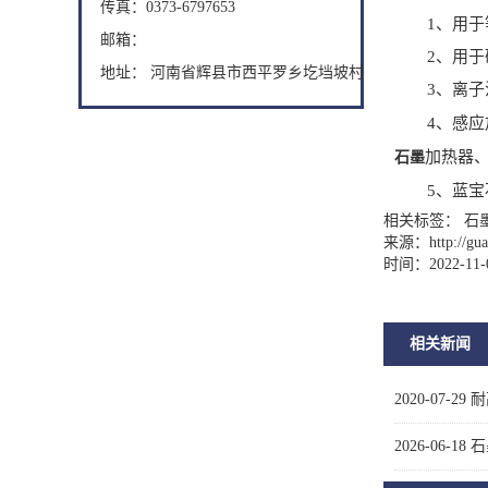
传真：0373-6797653
1、用于等
邮箱：
2、用于硅外
地址： 河南省辉县市西平罗乡圪垱坡村
3、离子
4、感应加
加热器
石墨
5、蓝宝石
相关标签： 石墨
来源：
http://g
时间：2022-11-
相关新闻
2020-07-29
耐
2026-06-18
石