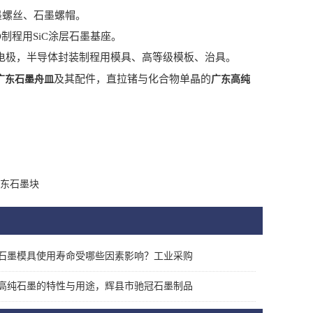
墨螺丝、石墨螺帽。
制程用SiC涂层石墨基座。
电极，半导体封装制程用模具、高等级模板、治具。
及其配件，直拉锗与化合物单晶的
广东石墨舟皿
广东高纯
东石墨块
石墨模具使用寿命受哪些因素影响？工业采购
高纯石墨的特性与用途，辉县市驰冠石墨制品