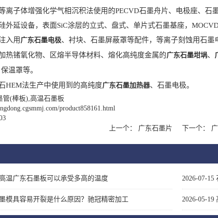
离子体增强化学气相沉积法使用的PECVD石墨舟片、电极座、石
延设备，表面SiC涂层的立式、盘式、单片式石墨基座，MOCVD
注入用
、衬块、石墨屏蔽罩等配件，等离子刻蚀用石墨
广东石墨电极
热锗氧化物、区熔半导体材料、熔化高纯度金属的
、
广东石墨坩埚
、保温罩等。
HEM法生产中使用到的高纯度
、石墨电极。
广东石墨加热器
管(棒板),高温石墨板
uangdong.cgsmmj.com/product858161.html
03
上一个：
广东石墨片
下一个：
广
高温广东石墨板可以承受多高的温度
2026-07-15
墨模具容易开裂是什么原因？驰冠精密加工
2026-05-19