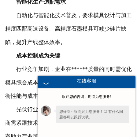
智能化生产适配需求
自动化与智能化技术普及，要求模具设计与加工
精度匹配高速设备。高精度石墨模具可减少硅片缺
陷，提升产线整体效率。
成本控制成为关键
行业竞争加剧，企业在******质量的同时需优化
在线客服
模具综合成本。通过工艺改进提升材料利用率，是平
衡性能与成本的重要路径。
欢迎您的咨询，期待为您服务!
光伏行业的革新持续为石墨模具创造机遇，供应
您好呀～很高兴为您服务！😊 有什么问
题都可以跟我说哦。
商需紧跟技术迭代与市场需求，以可靠产品和创新方
案助力产业可持续发展。