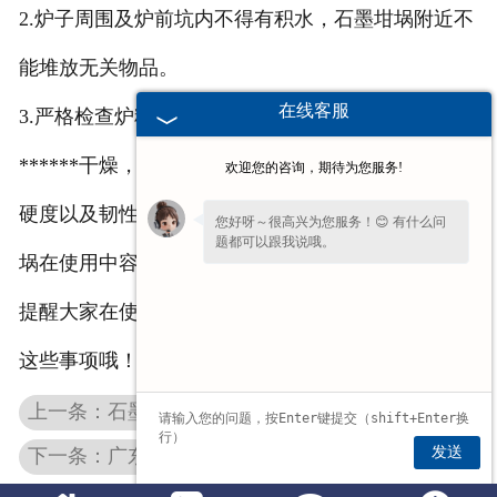
2.炉子周围及炉前坑内不得有积水，石墨坩埚附近不
能堆放无关物品。
在线客服
3.严格检查炉料有无爆炸品，添加炉料必须要预热并
******干燥，加入石墨坩埚时速度要慢。石墨坩埚的
欢迎您的咨询，期待为您服务!
硬度以及韧性也是我们需要考虑的因素，避免石墨坩
您好呀～很高兴为您服务！😊 有什么问
题都可以跟我说哦。
埚在使用中容易发生脆断。
提醒大家在使用石墨坩埚等石墨制品时，一定要注意
这些事项哦！
上一条：石墨制品加工过程中废气如何处理？
发送
下一条：广东石墨制品的各种应用