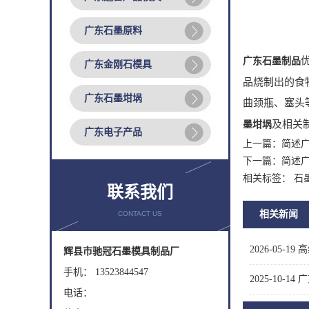
广东石墨原料
广东石墨制品
广东金刚石模具
品烧制出的食
广东石墨坩埚
曲颈瓶、塞头
及相关
墨坩埚
广东电子产品
上一篇：
简述
下一篇：
简述
相关标签： 石
联系我们
相关新闻
CONTACT US
2026-05-19
高
辉县市驰冠石墨模具制品厂
手机： 13523844547
2025-10-14
广
电话：