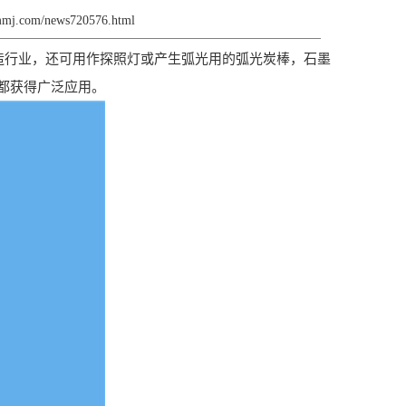
smmj.com/news720576.html
造行业，还可用作探照灯或产生弧光用的弧光炭棒，石墨
都获得广泛应用。