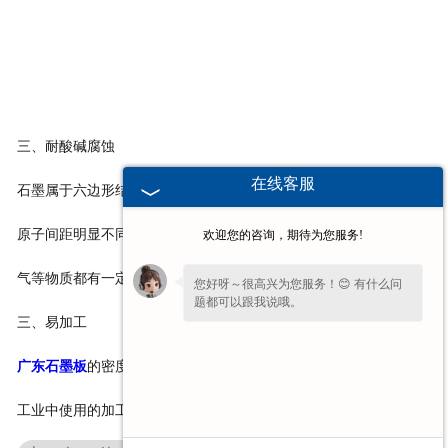
三、耐酸碱腐蚀
在线客服
石墨属于六边形结构，其平面层中的碳原子间距与上下层之间的碳
原子间距明显不同。因此，对一般化学溶剂、石油产品、酯类、蒸
欢迎您的咨询，期待为您服务!
气等物质都有一定的耐腐蚀性。
您好呀～很高兴为您服务！😊 有什么问
题都可以跟我说哦。
三、易加工
广东石墨板
的密度较低，而且自体润滑性良好，所以非常适合作为
工业中使用的加工材料，易于加工使用。