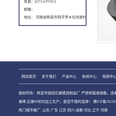
传真：0373-6797653
邮箱：
地址： 河南省辉县市西平罗乡圪垱坡村
网站首页
关于我们
产品中心
新闻中心
视频中
版权所有：辉县市驰冠石墨模具制品厂 严禁转载或镜像，违者必究
墨棒,石墨叶轮的加工生产，是您不错的选择！
豫ICP备20210
热门城市推广:
山东
广东
江苏
四川
成都
河北
辽宁
河南