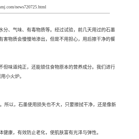
smmj.com/news720725.html
水分、气味、有毒物质等。经过试验，前几天用过的石墨
有害物质会慢慢地渗出，但是不用担心，用后擦干净的餐
不但味道纯正，还能锁住食物原本的营养成分。我们进行
需用小火炉。
侵蚀。所以，石墨使用损失也不大，只要擦拭干净，还是像新
体健康，有效防止老化，使肌肤富有光泽与弹性。