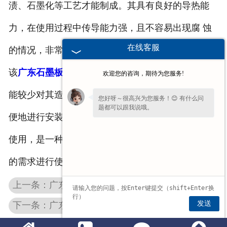
渍、石墨化等工艺才能制成。其具有良好的导热能
力，在使用过程中传导能力强，且不容易出现腐 蚀
在线客服
的情况，非常好用。
该
广东石墨板
可以加速底炉的冷却、减少其温度，并
欢迎您的咨询，期待为您服务!
能较少对其造成的侵蚀。在圆形热场中，其可以很方
您好呀～很高兴为您服务！😊 有什么问
题都可以跟我说哦。
便地进行安装和移除，另外，也可以在化工等行业中
使用，是一种可以存储磷酸的材料，您可以根据实际
的需求进行使用。
上一条：广东石墨模具球化机构出现问题该怎么办？
发送
下一条：广东石墨制品的出现带动了其他行业的发展