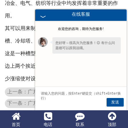
冶金、电气、纺织等行业中均发挥着非常重要的作
在线客服
用。
其可以用来制作换热器、脱硫塔、电加热器、反应
欢迎您的咨询，期待为您服务!
槽、冷却塔、过滤装置等设备，而且能制成石墨舟，
您好呀～很高兴为您服务！😊 有什么问
题都可以跟我说哦。
这是一种槽型的器皿，其上带有相应的排气管道，底
边上两个挨近的斜槽能顺利流通，能在很大程度上减
少涨缩使对设备造成的伤害，非常耐用。
上一条：广东高纯石墨板是经过哪些流程加工而成的呢？
发送
下一条：广东石墨模具在石墨产品的制作中非常重要
首页
电话
联系
顶部