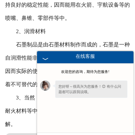
持良好的稳定性能，因而能用在火箭、宇航设备等的
喷嘴、鼻锥、零部件等中。
2、润滑材料
石墨制品是由石墨材料制作而成的，石墨是一种
在线客服
自润滑性能非常好的材料，而且其耐磨性能非常强，
因而实际的使用效果非常好，在压缩机等设备中发挥
欢迎您的咨询，期待为您服务!
着不可替代的作用。
您好呀～很高兴为您服务！😊 有什么问
题都可以跟我说哦。
3、当然，石墨制品在铸模、压模、导电材料、
耐火材料等中的作用也非常大，下次让我们再来了
解。