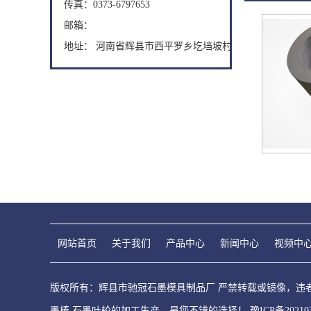
传真：0373-6797653
邮箱：
地址： 河南省辉县市西平罗乡圪垱坡村
网站首页
关于我们
产品中心
新闻中心
视频中
版权所有：辉县市驰冠石墨模具制品厂 严禁转载或镜像，违者必究
墨棒,石墨叶轮的加工生产，是您不错的选择！
豫ICP备20210