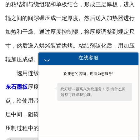
的粘结剂与绕组辊和单板结合，形成三层厚板，进入
辊之间的间隙碾压成一定厚度。然后送入加热器进行
加热和干燥。通过厚度控制辊，将厚度调整到规定尺
寸，然后送入烘烤装置烘烤。粘结剂碳化后，用加压
在线客服
辊加压成型。
选用连续碾压法，可压制0.6~2mm的柔性高纯
广
欢迎您的咨询，期待为您服务!
东石墨板
厚度，因为板厚也会带来板分层剥离的缺
您好呀～很高兴为您服务！😊 有什么问
题都可以跟我说哦。
点，给使用带来问题。原因是压制时气体溢出留在夹
层中间，阻碍了层间的紧密结合。改进的方法是解决
压制过程中的排气问题。