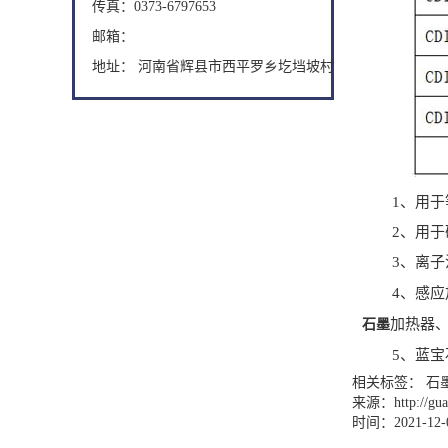
传真：0373-6797653
邮箱：
地址： 河南省辉县市西平罗乡圪垱坡村
1、用于等
2、用于硅外
3、离子
4、感应加
加热器
石墨
5、蓝宝石
相关标签： 石墨
来源：
http://g
时间：2021-12-