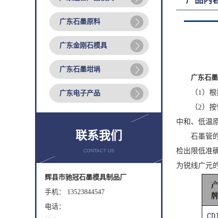
产品内
广东石墨原料
广东金刚石模具
广东石墨坩埚
广东石墨
（1）根据
广东电子产品
（2）按性
中和、低温
联系我们
石墨管的作
检出限低准
CONTACT US
为锐线广元
辉县市驰冠石墨模具制品厂
手机： 13523844547
电话：