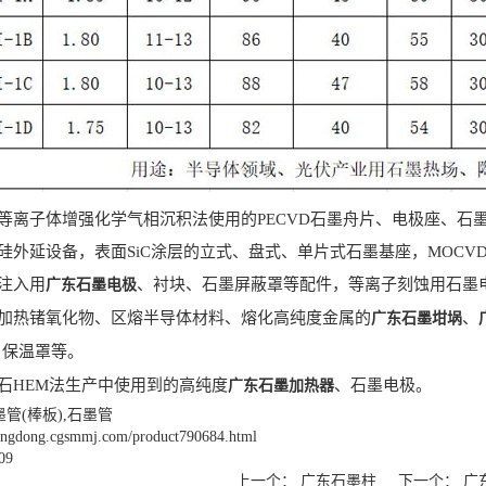
离子体增强化学气相沉积法使用的PECVD石墨舟片、电极座、石
延设备，表面SiC涂层的立式、盘式、单片式石墨基座，MOCVD
注入用
、衬块、石墨屏蔽罩等配件，等离子刻蚀用石墨
广东石墨电极
热锗氧化物、区熔半导体材料、熔化高纯度金属的
、
广东石墨坩埚
、保温罩等。
HEM法生产中使用到的高纯度
、石墨电极。
广东石墨加热器
管(棒板),石墨管
uangdong.cgsmmj.com/product790684.html
09
上一个：
广东石墨柱
下一个：
广