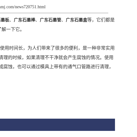
smmj.com/news720751.html
、
、
、
等，它们都是
石墨板
广东石墨棒
广东石墨管
广东石墨盒
了解一下它。
使用时间长，为人们带来了很多的便利，是一种非常实用
清理的时候，如果清理不干净就会产生腐蚀的情况。使用
成腐蚀，也可以通过模具上带有的通气口管路进行清理，