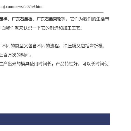
smmj.com/news720759.html
、
、
等，它们为我们的生活带
墨棒
广东石墨板
广东石墨束轮
下面我们就来认识一下它的制造和加工工艺。
，不同的类型又包含不同的流程。冲压模又包括弯折模、
上百万次的时间。
生产出来的模具使用时间长，产品特性好，可以长时间使