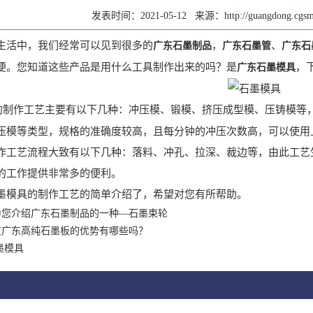
发表时间：2021-05-12
来源：
http://guangdong.cg
生活中，我们经常可以见到很多的
，
、
广东石墨制品
广东石墨管
广东石
便。您知道这些产品是用什么工具制作出来的吗？是
，
广东石墨模具
的制作工艺主要有以下几种：冲压模、锻模、挤压成型模、压铸模等
压模等类型，规格的准确度较高，且每分钟的冲压次数高，可以使用
作工艺流程大致有以下几种：落料、冲孔、拉深、裁边等，由此工艺
的工作提供非常多的便利。
墨模具的制作工艺的简单介绍了，希望对您有所帮助。
为您介绍广东石墨制品的一种—石墨束轮
道广东高纯石墨板的优势有哪些吗？
墨模具